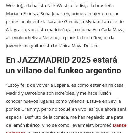
Weirdo); a la bajista Nick West; a Ledisi; a la brasileña
Mariana Froes; a Sona Jobarteh, primera mujer en tocar
profesionalmente la kara de Gambia; a Myriam Latrece de
Altagracia, vocalista madrileña; a la cubana Ana Carla Maza;
a la violonchelista Nesrine; la pianista Lucía Rey, o a la
jovencísima guitarrista británica Maya Delilah.
En JAZZMADRID 2025 estará
un villano del funkeo argentino
“Estoy feliz de volver a España, es como estar en mi casa.
Madrid y Barcelona son increíbles, y me hace ilusión
conocer nuevos lugares como Valencia. Estuve en Sevilla
por los Grammy, pero no toqué en vivo, así que ahora será
especial. Disfruto de la comida, me han regalado una pata
de jamón ibérico y no sé cómo llevármela”, bromeó
Dante
Spinetta
, el niño prodigio de Buenos Aires-bueno, ya no