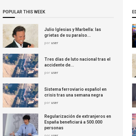
POPULAR THIS WEEK
E
Julio Iglesias y Marbella: las
grietas de su paraíso...
por
user
Tres días de luto nacional tras el
accidente de...
por
user
Sistema ferroviario español en
crisis tras una semana negra
por
user
Regularización de extranjeros en
España beneficiará a 500.000
personas
por
user