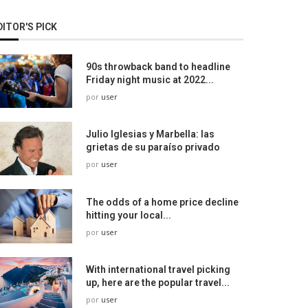
DITOR'S PICK
90s throwback band to headline
Friday night music at 2022...
por
user
Julio Iglesias y Marbella: las
grietas de su paraíso privado
por
user
The odds of a home price decline
hitting your local...
por
user
With international travel picking
up, here are the popular travel...
por
user