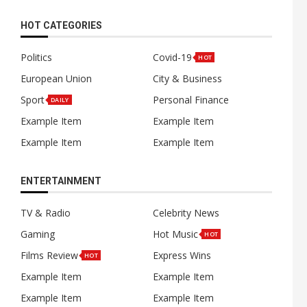
HOT CATEGORIES
Politics
Covid-19
HOT
European Union
City & Business
Sport
Personal Finance
DAILY
Example Item
Example Item
Example Item
Example Item
ENTERTAINMENT
TV & Radio
Celebrity News
Gaming
Hot Music
HOT
Films Review
Express Wins
HOT
Example Item
Example Item
Example Item
Example Item