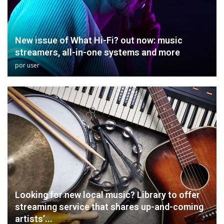
New issue of What Hi-Fi? out now: music
streamers, all-in-one systems and more
por
user
Looking for new local music? Library to offer
streaming service that shares up-and-coming
artists’...